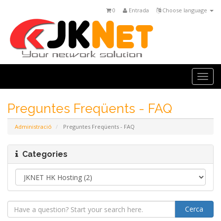
0
Entrada
Choose language
Togg
navi
Preguntes Freqüents - FAQ
Administració
Preguntes Freqüents - FAQ
Categories