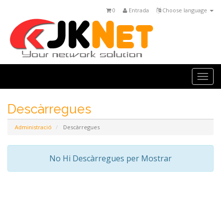
0
Entrada
Choose language
Togg
navi
Descàrregues
Administració
Descàrregues
No Hi Descàrregues per Mostrar