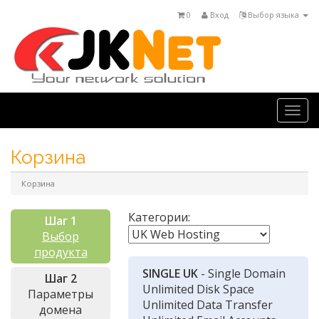
0
Вход
Выбор языка
Togg
navi
Корзина
Корзина
Категории:
Шаг 1
Выбор
продукта
SINGLE UK
- Single Domain
Шаг 2
Unlimited Disk Space
Параметры
Unlimited Data Transfer
домена